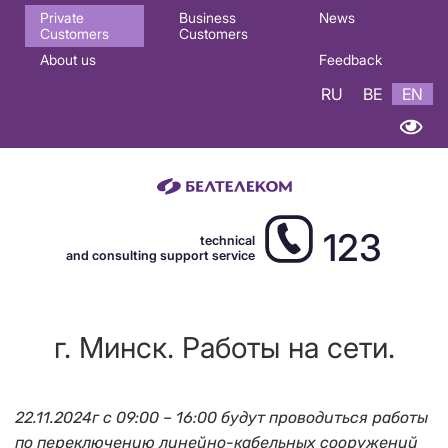
Основная
Private
Business
News
Customers
Customers
навигация
About us
Feedback
EN
RU
BE
EN
123
technical
and consulting support service
г. Минск. Работы на сети.
22.11.2024г с 09:00 – 16:00 будут проводиться работы
по переключению линейно-кабельных сооружений