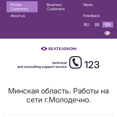
Основная
Private
Business
News
Customers
Customers
навигация
About us
Feedback
EN
RU
BE
EN
123
technical
and consulting support service
Минская область. Работы на
сети г.Молодечно.