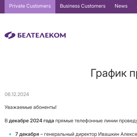
Основная
Private Customers
Business Customers
News
навигация
EN
График п
06.12.2024
Уважаемые абоненты!
В
декабре
2024 года
прямые телефонные линии проведу
7 декабря
– генеральный директор Ивашкин Алексе