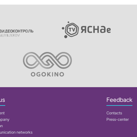
us
Feedback
ent
Contacts
mpany
Press-center
on
nication networks