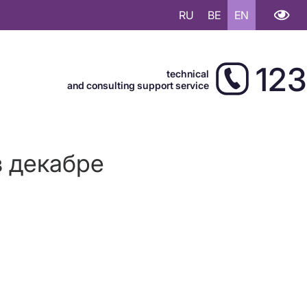
RU
BE
EN
123
technical
and consulting support service
в декабре