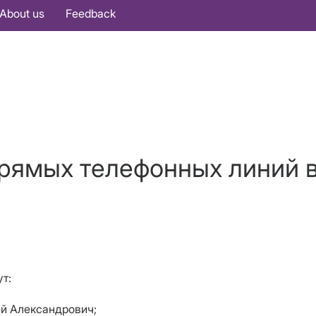
About us
Feedback
рямых телефонных линий 
т:
й Александрович;