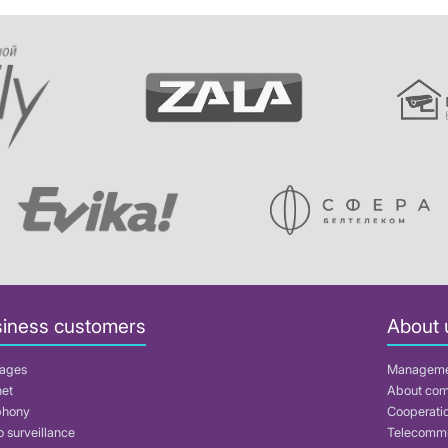
iness customers
About 
ages
Managem
net
About co
phony
Cooperati
 surveillance
Telecommu