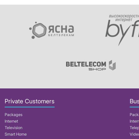
Private Customers
Bus
Packages
Pack
Internet
Inter
Television
Tele
Smart Home
Video