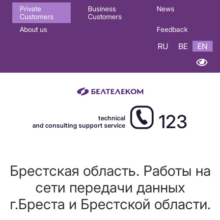
Основная
Private
Business
News
Customers
Customers
навигация
About us
Feedback
EN
RU
BE
EN
123
technical
and consulting support service
Брестская область. Работы на
сети передачи данных
г.Бреста и Брестской области.