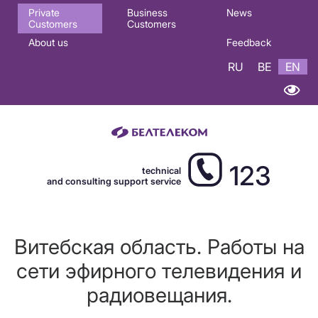
Основная
Private
Business
News
Customers
Customers
навигация
About us
Feedback
EN
RU
BE
EN
123
technical
and consulting support service
Витебская область. Работы на
сети эфирного телевидения и
радиовещания.