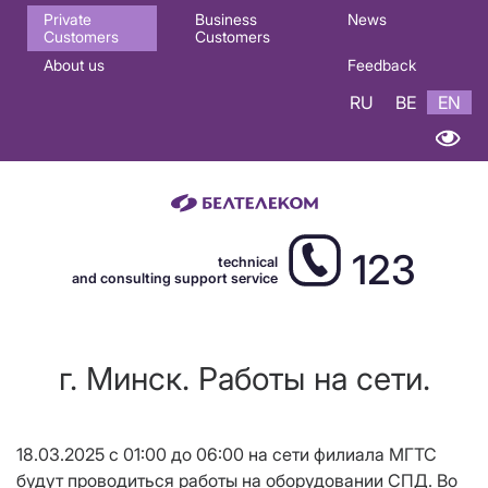
Основная
Private
Business
News
Customers
Customers
навигация
About us
Feedback
EN
RU
BE
EN
123
technical
and consulting support service
г. Минск. Работы на сети.
18.03.2025 с 01:00 до 06:00 на сети филиала МГТС
будут проводиться работы на оборудовании СПД. Во