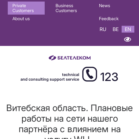
Основная
Private
Business
News
Customers
Customers
навигация
About us
Feedback
EN
RU
BE
EN
123
technical
and consulting support service
Витебская область. Плановые
работы на сети нашего
партнёра с влиянием на