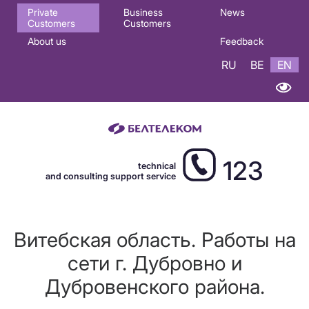
Основная
Private
Business
News
Customers
Customers
навигация
About us
Feedback
EN
RU
BE
EN
123
technical
and consulting support service
Витебская область. Работы на
сети г. Дубровно и
Дубровенского района.