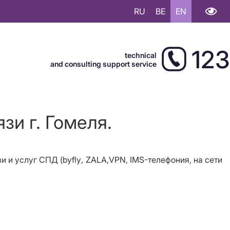
RU
BE
EN
123
technical
and consulting support service
зи г. Гомеля.
зи и услуг СПД (
byfly
, ZALA,
VPN
, IMS-телефония, на сети