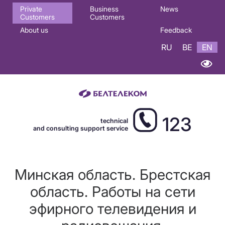
Основная
Private
Business
News
Customers
Customers
навигация
About us
Feedback
EN
RU
BE
EN
123
technical
and consulting support service
Минская область. Брестская
область. Работы на сети
эфирного телевидения и