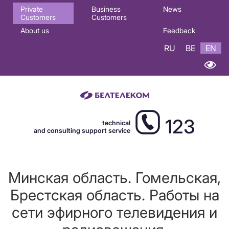
Основная
Private
Business
News
Customers
Customers
навигация
About us
Feedback
EN
RU
BE
EN
123
technical
and consulting support service
Минская область. Гомельская,
Брестская область. Работы на
сети эфирного телевидения и