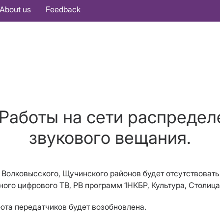
About us
Feedback
 Работы на сети распредел
звукового вещания.
о, Волковысского, Щучинского районов будет отсутствова
ого цифрового ТВ, РВ программ 1НКБР, Культура, Столица
бота передатчиков будет возобновлена.