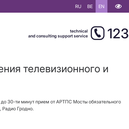
RU
BE
EN
123
technical
and consulting support service
ения телевизионного и
ть до 30-ти минут прием от АРТПС Мосты обязательного
, Радио Гродно.