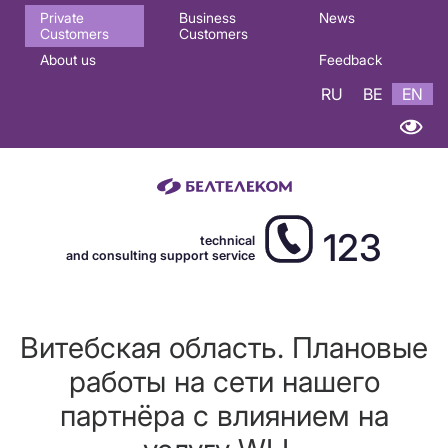
Основная
Private
Business
News
Customers
Customers
навигация
About us
Feedback
EN
RU
BE
EN
123
technical
and consulting support service
Витебская область. Плановые
работы на сети нашего
партнёра с влиянием на