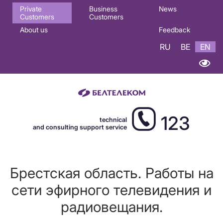
Основная
Private
Business
News
Customers
Customers
навигация
About us
Feedback
EN
RU
BE
EN
123
technical
and consulting support service
Брестская область. Работы на
сети эфирного телевидения и
радиовещания.