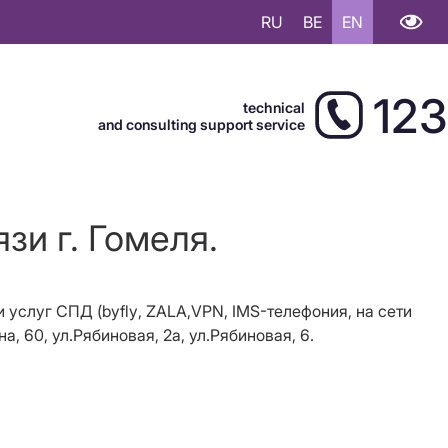
RU
BE
EN
123
technical
and consulting support service
зи г. Гомеля.
и услуг СПД (
byfly
, ZALA,
VPN
, IMS-телефония, на сети
а, 60, ул.Рябиновая, 2а, ул.Рябиновая, 6.