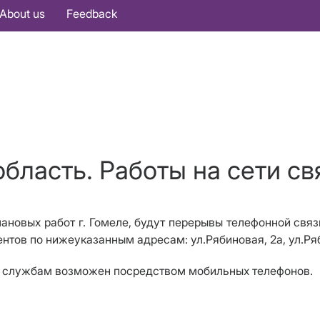
About us
Feedback
бласть. Работы на сети свя
лановых работ г. Гомеле, будут перерывы телефонной связ
ентов по нижеуказанным адресам: ул.Рябиновая, 2а, ул.Ря
м службам возможен посредством мобильных телефонов.