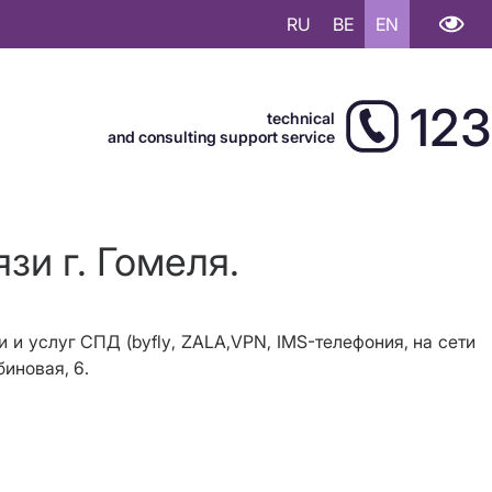
RU
BE
EN
123
technical
and consulting support service
зи г. Гомеля.
и и услуг СПД (
byfly
, ZALA,
VPN
, IMS-телефония, на сети
биновая, 6.