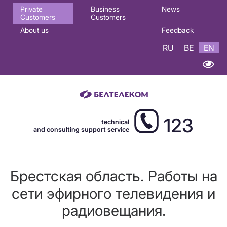
Основная
Private
Business
News
Customers
Customers
навигация
About us
Feedback
EN
RU
BE
EN
123
technical
and consulting support service
Брестская область. Работы на
сети эфирного телевидения и
радиовещания.