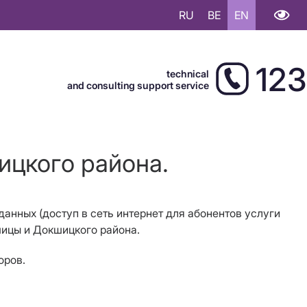
RU
BE
EN
123
technical
and consulting support service
ицкого района.
 данных (доступ в сеть интернет для абонентов услуги
кшицы и Докшицкого района.
оров.