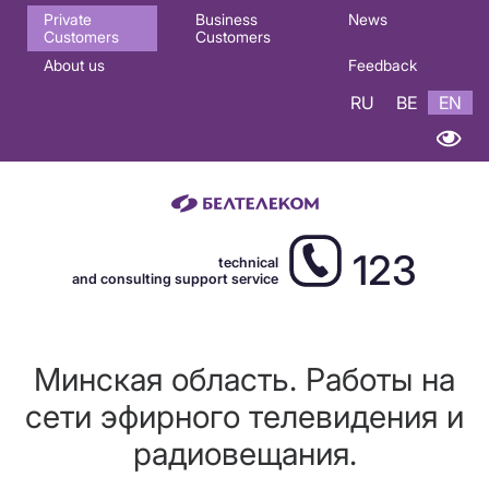
Основная
Private
Business
News
Customers
Customers
навигация
About us
Feedback
EN
RU
BE
EN
123
technical
and consulting support service
Минская область. Работы на
сети эфирного телевидения и
радиовещания.