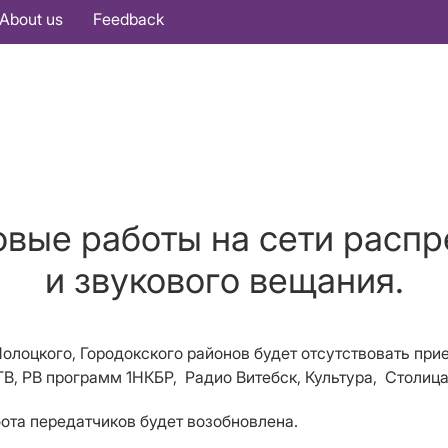
About us
Feedback
овые работы на сети расп
и звукового вещания.
, Полоцкого, Городокского районов будет отсутствовать п
В, РВ программ 1НКБР, Радио Витебск, Культура, Столиц
бота передатчиков будет возобновлена.