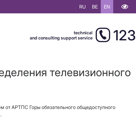
RU
BE
EN
123
technical
and consulting support service
ределения телевизионного
рием от АРТПС Горы обязательного общедоступного
а.