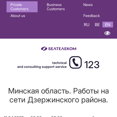
Основная
Private
Business
News
Customers
Customers
навигация
About us
Feedback
EN
RU
BE
EN
123
technical
and consulting support service
Минская область. Работы на
сети Дзержинского района.