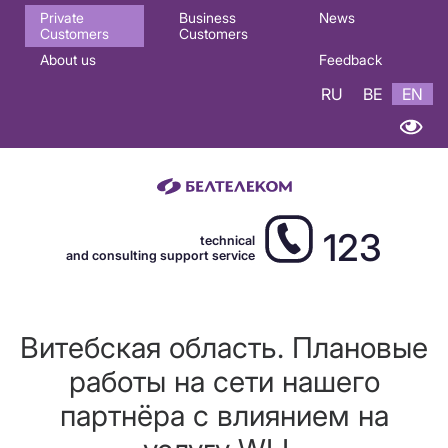
Основная
Private
Business
News
Customers
Customers
навигация
About us
Feedback
EN
RU
BE
EN
123
technical
and consulting support service
Витебская область. Плановые
работы на сети нашего
партнёра с влиянием на