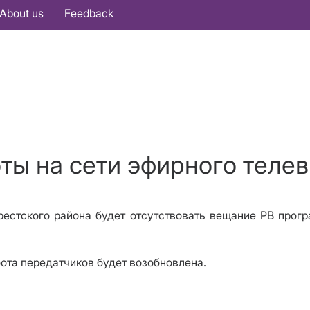
About us
Feedback
оты на сети эфирного теле
Брестского района будет отсутствовать вещание РВ про
бота передатчиков будет возобновлена.