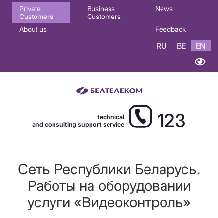
Основная
Private
Business
News
Customers
Customers
навигация
About us
Feedback
EN
RU
BE
EN
123
technical
and consulting support service
Сеть Республики Беларусь.
Работы на оборудовании
услуги «Видеоконтроль»