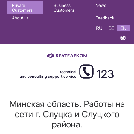
Основная
Private
Business
News
Customers
Customers
навигация
About us
Feedback
EN
RU
BE
EN
123
technical
and consulting support service
Минская область. Работы на
сети г. Слуцка и Слуцкого
района.