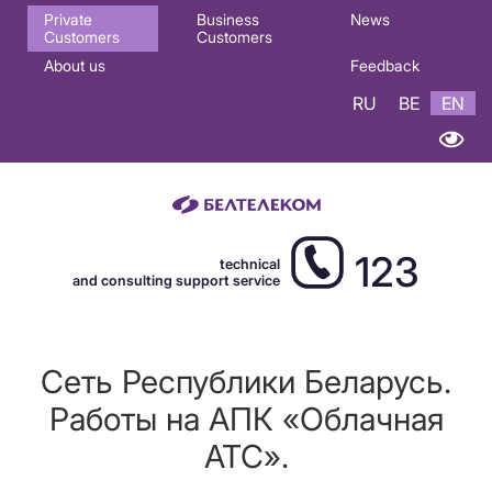
Основная
Private
Business
News
Customers
Customers
навигация
About us
Feedback
EN
RU
BE
EN
123
technical
and consulting support service
Сеть Республики Беларусь.
Работы на АПК «Облачная
АТС».