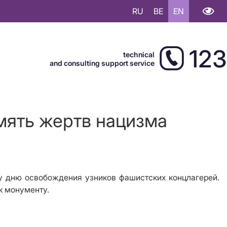
RU
BE
EN
123
technical
and consulting support service
мять жертв нацизма
у дню освобождения узников фашистских концлагерей.
к монументу.