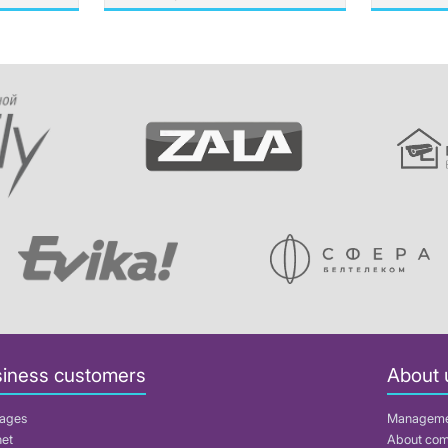
iness customers
About 
ages
Managem
net
About co