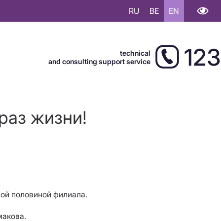
RU
BE
EN
123
technical
and consulting support service
раз жизни!
ой половиной филиала.
макова.