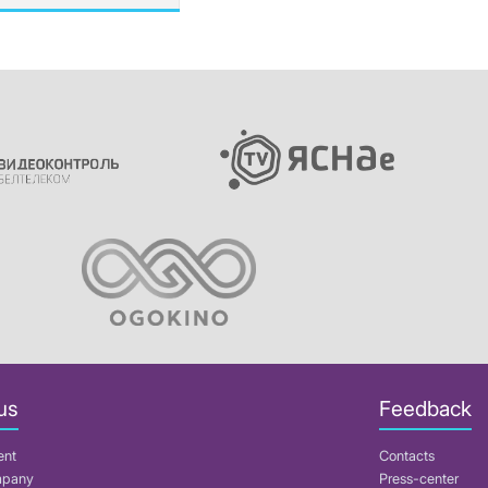
us
Feedback
ent
Contacts
mpany
Press-center