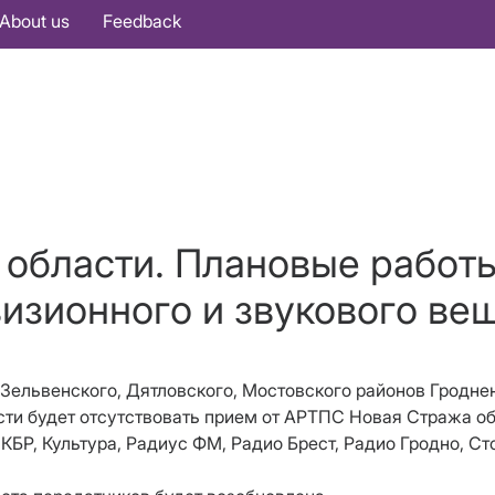
About us
Feedback
 области. Плановые работ
изионного и звукового ве
, Зельвенского, Дятловского, Мостовского районов Гродн
сти будет отсутствовать прием от АРТПС Новая Стража о
БР, Культура, Радиус ФМ, Радио Брест, Радио Гродно, Ст