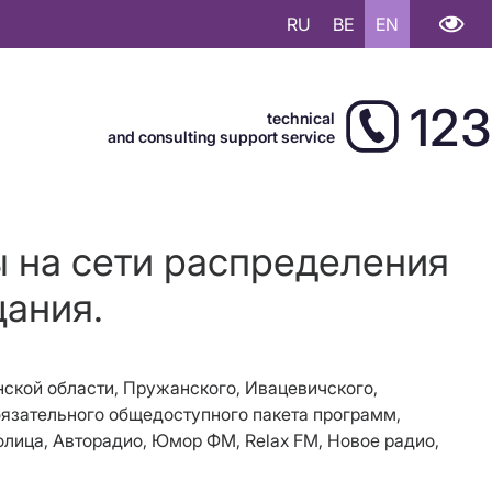
RU
BE
EN
123
technical
and consulting support service
ы на сети распределения
щания.
енской области, Пружанского, Ивацевичского,
бязательного общедоступного пакета программ,
олица, Авторадио, Юмор ФМ, Relax FM, Новое радио,