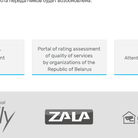
бота передатчиков будет возобновлена.