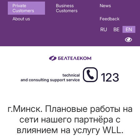
Основная
Private
Business
News
Customers
Customers
навигация
About us
Feedback
EN
RU
BE
EN
123
technical
and consulting support service
г.Минск. Плановые работы на
сети нашего партнёра с
влиянием на услугу WLL.