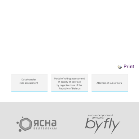
Print