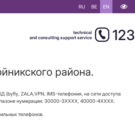
RU
BE
EN
123
technical
and consulting support service
ойникского района.
Д (
byfly
, ZALA,
VPN
, IMS-телефония, на сети доступа
иапазоне нумерации: 30000-3ХХХХ, 40000-4ХХХХ.
бильных телефонов.