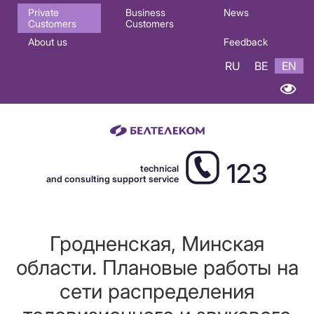
Основная
Private
Business
News
Customers
Customers
навигация
About us
Feedback
EN
RU
BE
EN
123
technical
and consulting support service
Гродненская, Минская
области. Плановые работы на
сети распределения