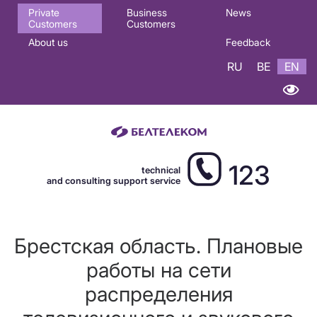
Основная
Private
Business
News
Customers
Customers
навигация
About us
Feedback
EN
RU
BE
EN
123
technical
and consulting support service
Брестская область. Плановые
работы на сети
распределения