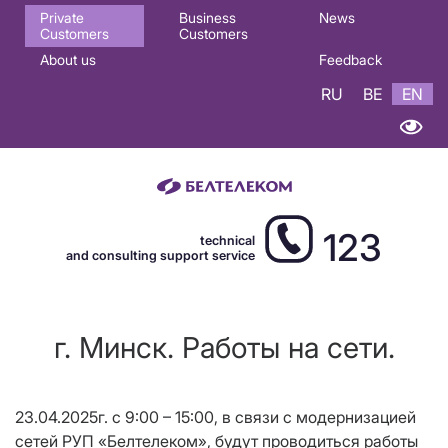
Основная
Private
Business
News
Customers
Customers
навигация
About us
Feedback
EN
RU
BE
EN
123
technical
and consulting support service
г. Минск. Работы на сети.
23.04.2025г. с 9:00 – 15:00, в связи с модернизацией
сетей РУП «Белтелеком», будут проводиться работы