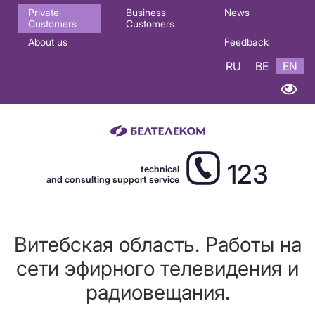
Основная
Private
Business
News
Customers
Customers
навигация
About us
Feedback
EN
RU
BE
EN
123
technical
and consulting support service
Витебская область. Работы на
сети эфирного телевидения и
радиовещания.