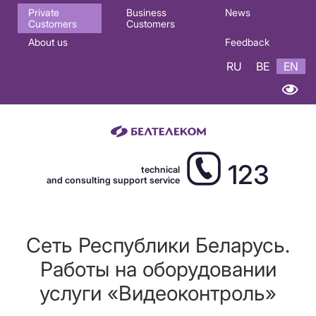
Основная
Private
Business
News
Customers
Customers
навигация
About us
Feedback
EN
RU
BE
EN
123
technical
and consulting support service
Сеть Республики Беларусь.
Работы на оборудовании
услуги «Видеоконтроль»