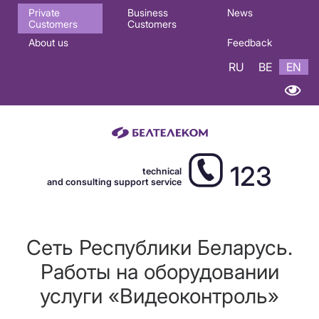
Основная
Private
Business
News
Customers
Customers
навигация
About us
Feedback
EN
RU
BE
EN
123
technical
and consulting support service
Сеть Республики Беларусь.
Работы на оборудовании
услуги «Видеоконтроль»