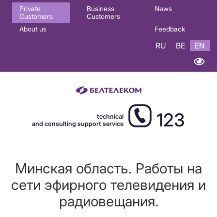
Основная
Private
Business
News
Customers
Customers
навигация
About us
Feedback
EN
RU
BE
EN
123
technical
and consulting support service
Минская область. Работы на
сети эфирного телевидения и
радиовещания.