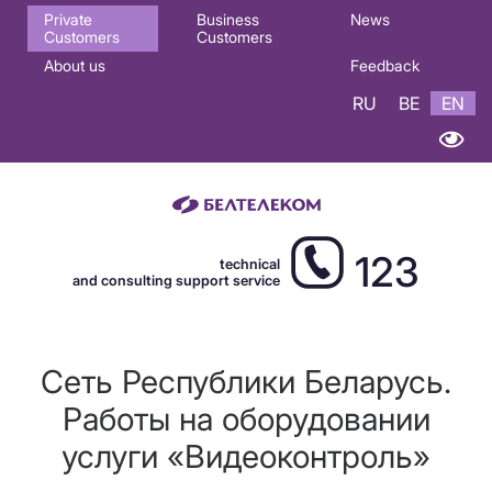
Основная
Private
Business
News
Customers
Customers
навигация
About us
Feedback
EN
RU
BE
EN
123
technical
and consulting support service
Сеть Республики Беларусь.
Работы на оборудовании
услуги «Видеоконтроль»