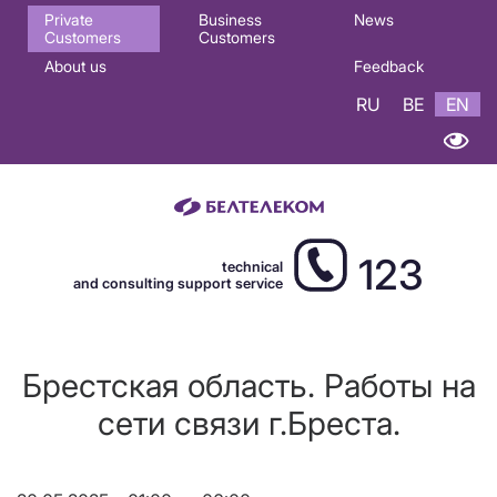
Основная
Private
Business
News
Customers
Customers
навигация
About us
Feedback
EN
RU
BE
EN
123
technical
and consulting support service
Брестская область. Работы на
сети связи г.Бреста.