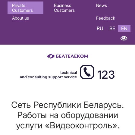
Основная
Private
Business
News
Customers
Customers
навигация
About us
Feedback
EN
RU
BE
EN
123
technical
and consulting support service
Сеть Республики Беларусь.
Работы на оборудовании
услуги «Видеоконтроль».