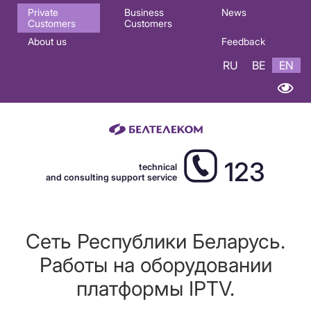
Основная
Private
Business
News
Customers
Customers
навигация
About us
Feedback
EN
RU
BE
EN
123
technical
and consulting support service
Сеть Республики Беларусь.
Работы на оборудовании
платформы IPTV.