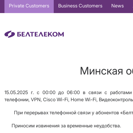
Основная
Private Customers
Business Customers
News
навигация
EN
Минская об
15.05.2025 г. с 00:00 до 06:00 в связи с работам
телефонии,
VPN
,
Cisco Wi
-
Fi
,
Home Wi
-
Fi
, Видеоконтроль
При перерывах телефонной связи у абонентов «Белтеле
Приносим извинения за временные неудобства.