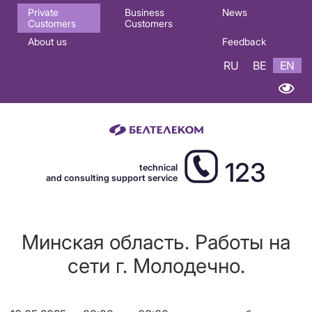
Основная
Private
Business
News
Customers
Customers
навигация
About us
Feedback
EN
RU
BE
EN
123
technical
and consulting support service
Минская область. Работы на
сети г. Молодечно.