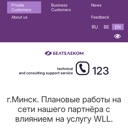
Основная
Private
Business
News
Customers
Customers
навигация
About us
Feedback
EN
RU
BE
EN
123
technical
and consulting support service
г.Минск. Плановые работы на
сети нашего партнёра с
влиянием на услугу WLL.