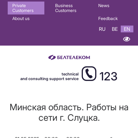
Основная
Private
Business
News
Customers
Customers
навигация
About us
Feedback
EN
RU
BE
EN
123
technical
and consulting support service
Минская область. Работы на
сети г. Слуцка.