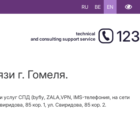
RU
BE
EN
123
technical
and consulting support service
зи г. Гомеля.
 и услуг СПД (
byfly
, ZALA,
VPN
, IMS-телефония, на сети
ридова, 85 кор. 1, ул. Свиридова, 85 кор. 2.