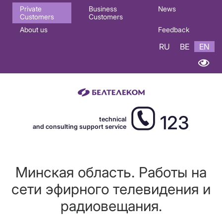
Основная
Private
Business
News
Customers
Customers
навигация
About us
Feedback
EN
RU
BE
EN
123
technical
and consulting support service
Минская область. Работы на
сети эфирного телевидения и
радиовещания.