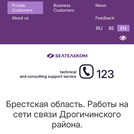
Основная
Private
Business
News
Customers
Customers
навигация
About us
Feedback
EN
RU
BE
EN
123
technical
and consulting support service
Брестская область. Работы на
сети связи Дрогичинского
района.